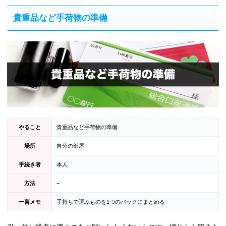
貴重品など手荷物の準備
やること
貴重品など手荷物の準備
場所
自分の部屋
手続き者
本人
方法
−
一言メモ
手持ちで運ぶものを1つのバックにまとめる