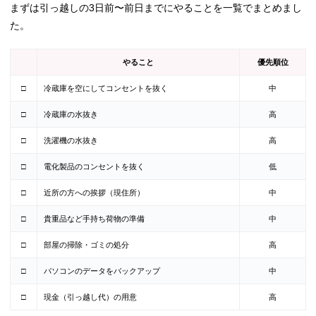
まずは引っ越しの3日前〜前日までにやることを一覧でまとめまし
た。
やること
優先順位
□
冷蔵庫を空にしてコンセントを抜く
中
□
冷蔵庫の水抜き
高
□
洗濯機の水抜き
高
□
電化製品のコンセントを抜く
低
□
近所の方への挨拶（現住所）
中
□
貴重品など手持ち荷物の準備
中
□
部屋の掃除・ゴミの処分
高
□
パソコンのデータをバックアップ
中
□
現金（引っ越し代）の用意
高