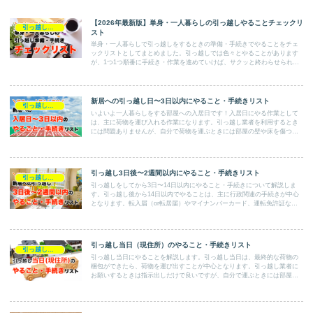
【2026年最新版】単身・一人暮らしの引っ越しやることチェックリ
引っ越し準備・やることリスト
スト
単身・一人暮らしで引っ越しをするときの準備・手続きでやることをチェ
ックリストとしてまとめました。引っ越しでは色々とやることがあります
が、1つ1つ順番に手続き・作業を進めていけば、サクッと終わらせられま
す。チェックリストを活かして効率的に準備を進めてくださいね。
新居への引っ越し日〜3日以内にやること・手続きリスト
引っ越し準備・やることリスト
いよいよ一人暮らしをする部屋への入居日です！入居日にやる作業として
は、主に荷物を運び入れる作業になります。引っ越し業者を利用するとき
には問題ありませんが、自分で荷物を運ぶときには部屋の壁や床を傷つけ
ないように！また入居後には電気・水道・ガスが使えるかの確認もしてく
ださい。
引っ越し3日後〜2週間以内にやること・手続きリスト
引っ越し準備・やることリスト
引っ越しをしてから3日〜14日以内にやること・手続きについて解説しま
す。引っ越し後から14日以内でやることは、主に行政関連の手続きが中心
となります。転入届（or転居届）やマイナンバーカード、運転免許証など
の住所変更を忘れずに行ってくださいね。
引っ越し当日（現住所）のやること・手続きリスト
引っ越し準備・やることリスト
引っ越し当日にやることを解説します。引っ越し当日は、最終的な荷物の
梱包ができたら、荷物を運び出すことが中心となります。引っ越し業者に
お願いするときは指示出しだけで良いですが、自分で運ぶときには部屋の
壁や床などを傷つけないように気をつけてくださいね。