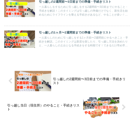
引っ越しの2週間前〜3日前までの準備・手続きリスト
引っ越し準備・やることリスト
一人暮らしをするために引っ越しをする2週間前〜3日前までにやること・
手続きを解説！このタイミングは引っ越しの準備だけでなく、新生活を始
めるためにライフラインを整える手続きがあるなど、やることが多い！抜
け・漏れがないように1つ1つ進めてくださいね。
引っ越しの1ヶ月〜2週間前までの準備・手続きリスト
引っ越し準備・やることリスト
一人暮らしのために引っ越しをする1ヶ月前〜2週間前にやるべきこと・手
続きを解説。このタイミングは新居を探したり、引っ越し方法を決めたり
と、一人暮らしの土台となる手続きをする時期です！できるだけ早め早め
に動いていくことが大切！
引っ越しの2週間前〜3日前までの準備・手続きリ
スト
引っ越し当日（現住所）のやること・手続きリス
ト