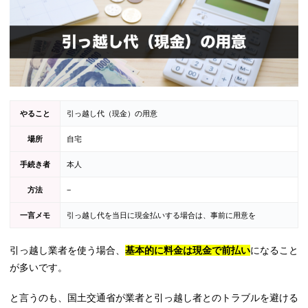
やること
引っ越し代（現金）の用意
場所
自宅
手続き者
本人
方法
−
一言メモ
引っ越し代を当日に現金払いする場合は、事前に用意を
引っ越し業者を使う場合、
基本的に料金は現金で前払い
になること
が多いです。
と言うのも、国土交通省が業者と引っ越し者とのトラブルを避ける