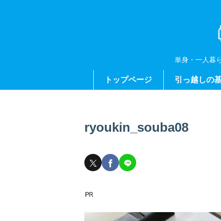
単身・一人暮
トップページ
引っ越しの
ryoukin_souba08