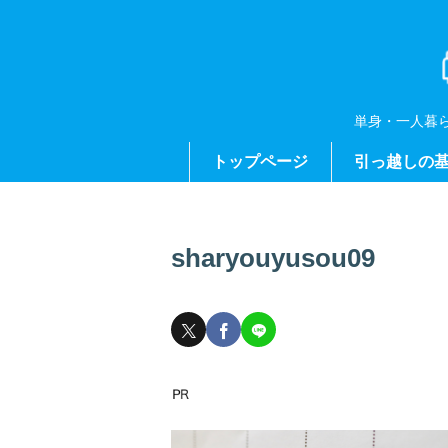
単身・一人暮
トップページ
引っ越しの
sharyouyusou09