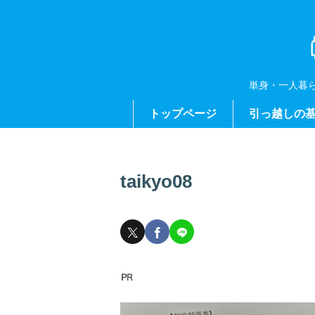
単身・一人暮
トップページ
引っ越しの
taikyo08