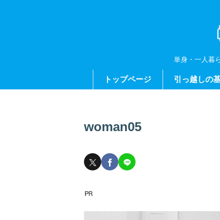
単身・一人暮
トップページ
引っ越しの
woman05